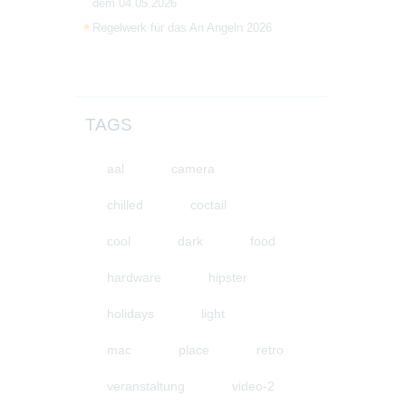
dem 04.05.2026
Regelwerk für das An Angeln 2026
TAGS
aal
camera
chilled
coctail
cool
dark
food
hardware
hipster
holidays
light
mac
place
retro
veranstaltung
video-2