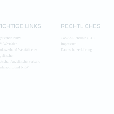
ICHTIGE LINKS
RECHTLICHES
gelstände NRW
Cookie-Richtlinie (EU)
V Westfalen
Impressum
desverband Westfälischer
Datenschutzerklärung
elfischer
tscher Angelfischerverband
ndessportbund NRW