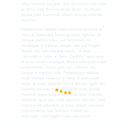
tellus hendrerit tincidunt. Sed arcu tortor, sollicitudin
ac lectus sed, rhoncus iaculis lectus. Ut efficitur
feugiat enim a euismod. Mauris suscipit vehicula
imperdiet.
Pellentesque habitant morbi tristique senectus et
netus et malesuada fames ac turpis egestas. Ut
tristique pretium tellus, sed fermentum est
vestibulum id. Aenean semper, odio sed fringilla
blandit, nisl nulla placerat mauris, sit amet
commodo mi turpis at libero. Curabitur varius eros
et lacus rutrum consequat. Mauris sollicitudin enim
condimentum, luctus justo non, molestie nisl.
Aenean et egestas nulla. Pellentesque habitant
morbi tristique senectus et netus et malesuada
fames ac turpis egestas. Fusce gravida, ligula non
molestie tristique, justo elit blandit risus, blandit
maximus augue magna accumsan ante. Aliquam
bibendum lacus quis nulla dignissim faucibus. Sed
mauris enim, bibendum at purus aliquet, maximus
molestie tortor. Sed faucibus et tellus eu
sollicitudin. Sed fringilla malesuada luctus.