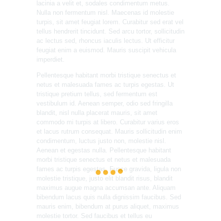
lacinia a velit et, sodales condimentum metus.
Nulla non fermentum nisl. Maecenas id molestie
turpis, sit amet feugiat lorem. Curabitur sed erat vel
tellus hendrerit tincidunt. Sed arcu tortor, sollicitudin
ac lectus sed, rhoncus iaculis lectus. Ut efficitur
feugiat enim a euismod. Mauris suscipit vehicula
imperdiet.
Pellentesque habitant morbi tristique senectus et
netus et malesuada fames ac turpis egestas. Ut
tristique pretium tellus, sed fermentum est
vestibulum id. Aenean semper, odio sed fringilla
blandit, nisl nulla placerat mauris, sit amet
commodo mi turpis at libero. Curabitur varius eros
et lacus rutrum consequat. Mauris sollicitudin enim
condimentum, luctus justo non, molestie nisl.
Aenean et egestas nulla. Pellentesque habitant
morbi tristique senectus et netus et malesuada
fames ac turpis egestas. Fusce gravida, ligula non
molestie tristique, justo elit blandit risus, blandit
maximus augue magna accumsan ante. Aliquam
bibendum lacus quis nulla dignissim faucibus. Sed
mauris enim, bibendum at purus aliquet, maximus
molestie tortor. Sed faucibus et tellus eu