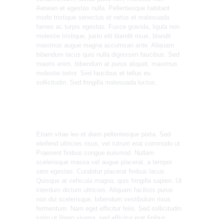
Aenean et egestas nulla. Pellentesque habitant
morbi tristique senectus et netus et malesuada
fames ac turpis egestas. Fusce gravida, ligula non
molestie tristique, justo elit blandit risus, blandit
maximus augue magna accumsan ante. Aliquam
bibendum lacus quis nulla dignissim faucibus. Sed
mauris enim, bibendum at purus aliquet, maximus
molestie tortor. Sed faucibus et tellus eu
sollicitudin. Sed fringilla malesuada luctus.
Etiam vitae leo et diam pellentesque porta. Sed
eleifend ultricies risus, vel rutrum erat commodo ut.
Praesent finibus congue euismod. Nullam
scelerisque massa vel augue placerat, a tempor
sem egestas. Curabitur placerat finibus lacus.
Quisque at vehicula magna, quis fringilla sapien. Ut
interdum dictum ultricies. Aliquam facilisis purus
non dui scelerisque, bibendum vestibulum risus
fermentum. Nam eget efficitur felis. Sed sollicitudin
justo ut libero viverra, sed efficitur erat finibus.