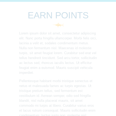
EARN POINTS
Lorem ipsum dolor sit amet, consectetur adipiscing
elit. Nunc porta fringilla ullamcorper. Morbi felis orci,
lacinia a velit et, sodales condimentum metus.
Nulla non fermentum nisl. Maecenas id molestie
turpis, sit amet feugiat lorem. Curabitur sed erat vel
tellus hendrerit tincidunt. Sed arcu tortor, sollicitudin
ac lectus sed, rhoncus iaculis lectus. Ut efficitur
feugiat enim a euismod. Mauris suscipit vehicula
imperdiet.
Pellentesque habitant morbi tristique senectus et
netus et malesuada fames ac turpis egestas. Ut
tristique pretium tellus, sed fermentum est
vestibulum id. Aenean semper, odio sed fringilla
blandit, nisl nulla placerat mauris, sit amet
commodo mi turpis at libero. Curabitur varius eros
et lacus rutrum consequat. Mauris sollicitudin enim
condimentum, luctus justo non, molestie nisl.